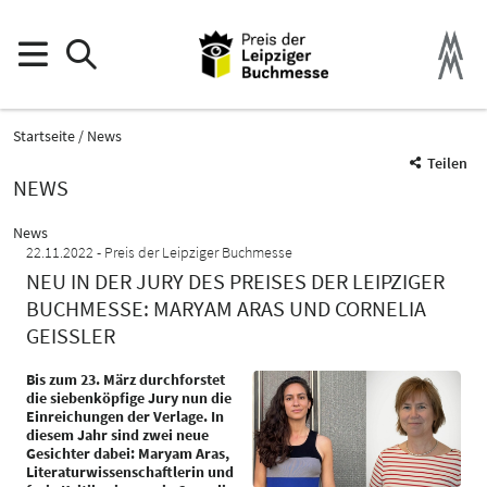
Startseite
News
Teilen
NEWS
News
22.11.2022
Preis der Leipziger Buchmesse
NEU IN DER JURY DES PREISES DER LEIPZIGER
BUCHMESSE: MARYAM ARAS UND CORNELIA
GEISSLER
Bis zum 23. März durchforstet
die siebenköpfige Jury nun die
Einreichungen der Verlage. In
diesem Jahr sind zwei neue
Gesichter dabei: Maryam Aras,
Literaturwissenschaftlerin und