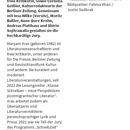
freie Kritikerin, sowie Cornelia
Bildquellen: Fatima Khan /
Geißler, Kulturredakteurin der
Justin Sudbrak
Berliner Zeitung. Gemeinsam
mit Insa Wilke (Vorsitz), Moritz
Baßler, Anne-Dore Krohn,
Andreas Platthaus und Shirin
Sojitrawalla gestalten sie die
hochkarätige Jury.
Maryam Aras (geboren 1982) ist
Literaturwissenschaftlerin und
freie Kritikerin, unter anderen
für Die Presse, Berliner Zeitung
und Deutschlandfunk Kultur
und andere. Sie kuratiert und
moderiert
Literaturveranstaltungen, seit
2022 die Lesungsreihe „Klasse
Schreiben – neue Perspektiven
postmigrantischer Literatur“.
Aras arbeitet zudem als
Übersetzerin und
Literaturvermittlerin
persischsprachiger Lyrik und
Prosa. 2021 war sie Teil der Jury
des Programms „SchreibZeit“