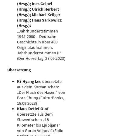
(Hrsg.); Ines Geipel
(Hrsg.); Ulrich Herbert
(Hrsg.); Michael Krüger
(Hrsg.); Hans Sarkowicz
(Hrsg.):
„Jahrhundertstimmen
1945-2000 – Deutsche
Geschichte in über 400
Originalaufnahmen.
Jahrhundertstimmen II“
(Der Hörverlag, 27.09.2023)
Übersetzung
Ki-Hyang Lee
übersetzte
aus dem Koreanischen:
„Der Fluch des Hasen“ von
Bora Chung (CulturBooks,
18.09.2023)
Klaus Detlef Olof
übersetzte aus dem
Slowenischen „18
Kilometer bis Ljubljana“
von Goran Vojnović (Folio