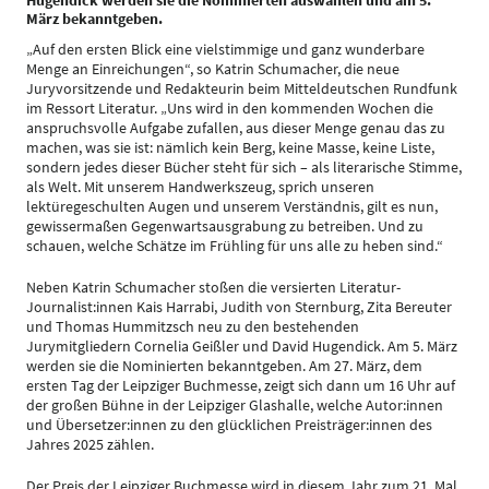
Hugendick werden sie die Nominierten auswählen und am 5.
März bekanntgeben.
„Auf den ersten Blick eine vielstimmige und ganz wunderbare
Menge an Einreichungen“, so Katrin Schumacher, die neue
Juryvorsitzende und Redakteurin beim Mitteldeutschen Rundfunk
im Ressort Literatur. „Uns wird in den kommenden Wochen die
anspruchsvolle Aufgabe zufallen, aus dieser Menge genau das zu
machen, was sie ist: nämlich kein Berg, keine Masse, keine Liste,
sondern jedes dieser Bücher steht für sich – als literarische Stimme,
als Welt. Mit unserem Handwerkszeug, sprich unseren
lektüregeschulten Augen und unserem Verständnis, gilt es nun,
gewissermaßen Gegenwartsausgrabung zu betreiben. Und zu
schauen, welche Schätze im Frühling für uns alle zu heben sind.“
Neben Katrin Schumacher stoßen die versierten Literatur-
Journalist:innen Kais Harrabi, Judith von Sternburg, Zita Bereuter
und Thomas Hummitzsch neu zu den bestehenden
Jurymitgliedern Cornelia Geißler und David Hugendick. Am 5. März
werden sie die Nominierten bekanntgeben. Am 27. März, dem
ersten Tag der Leipziger Buchmesse, zeigt sich dann um 16 Uhr auf
der großen Bühne in der Leipziger Glashalle, welche Autor:innen
und Übersetzer:innen zu den glücklichen Preisträger:innen des
Jahres 2025 zählen.
Der Preis der Leipziger Buchmesse wird in diesem Jahr zum 21. Mal