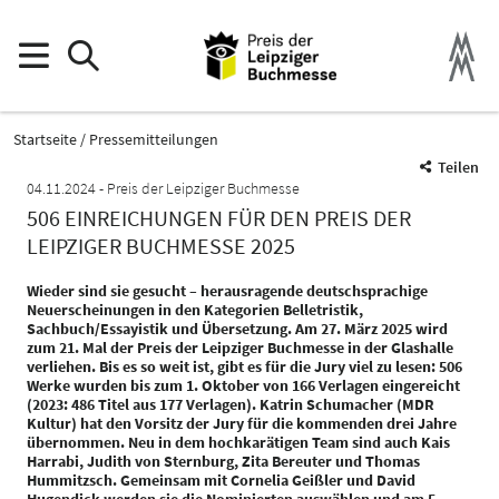
Startseite
Pressemitteilungen
Teilen
04.11.2024
Preis der Leipziger Buchmesse
506 EINREICHUNGEN FÜR DEN PREIS DER
LEIPZIGER BUCHMESSE 2025
Wieder sind sie gesucht – herausragende deutschsprachige
Neuerscheinungen in den Kategorien Belletristik,
Sachbuch/Essayistik und Übersetzung. Am 27. März 2025 wird
zum 21. Mal der Preis der Leipziger Buchmesse in der Glashalle
verliehen. Bis es so weit ist, gibt es für die Jury viel zu lesen: 506
Werke wurden bis zum 1. Oktober von 166 Verlagen eingereicht
(2023: 486 Titel aus 177 Verlagen). Katrin Schumacher (MDR
Kultur) hat den Vorsitz der Jury für die kommenden drei Jahre
übernommen. Neu in dem hochkarätigen Team sind auch Kais
Harrabi, Judith von Sternburg, Zita Bereuter und Thomas
Hummitzsch. Gemeinsam mit Cornelia Geißler und David