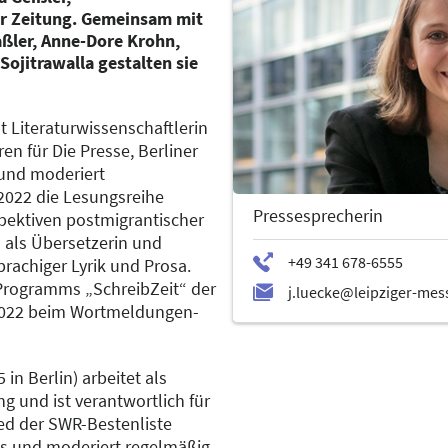
er Zeitung. Gemeinsam mit
Baßler, Anne-Dore Krohn,
Sojitrawalla gestalten sie
t Literaturwissenschaftlerin
ren für Die Presse, Berliner
 und moderiert
 2022 die Lesungsreihe
Pressesprecherin
pektiven postmigrantischer
m als Übersetzerin und
prachiger Lyrik und Prosa.
 Programms „SchreibZeit“ der
 2022 beim Wortmeldungen-
in Berlin) arbeitet als
ng und ist verantwortlich für
lied der SWR-Bestenliste
s und moderiert regelmäßig