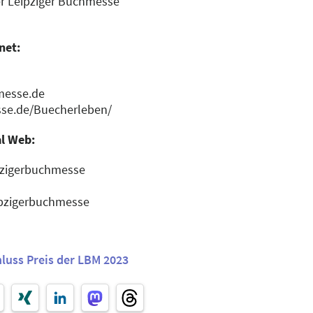
er Leipziger Buchmesse
net:
messe.de
sse.de/Buecherleben/
al Web:
pzigerbuchmesse
ipzigerbuchmesse
luss Preis der LBM 2023