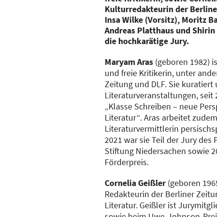
Kulturredakteurin der Berlin
Insa Wilke (Vorsitz), Moritz 
Andreas Platthaus und Shirin 
die hochkarätige Jury.
Maryam Aras
(geboren 1982) is
und freie Kritikerin, unter ande
Zeitung und DLF. Sie kuratiert
Literaturveranstaltungen, seit
„Klasse Schreiben – neue Pers
Literatur“. Aras arbeitet zude
Literaturvermittlerin persischs
2021 war sie Teil der Jury des
Stiftung Niedersachen sowie
Förderpreis.
Cornelia Geißler
(geboren 1965 
Redakteurin der Berliner Zeitu
Literatur. Geißler ist Jurymitg
sowie beim Uwe-Johnson-Prei