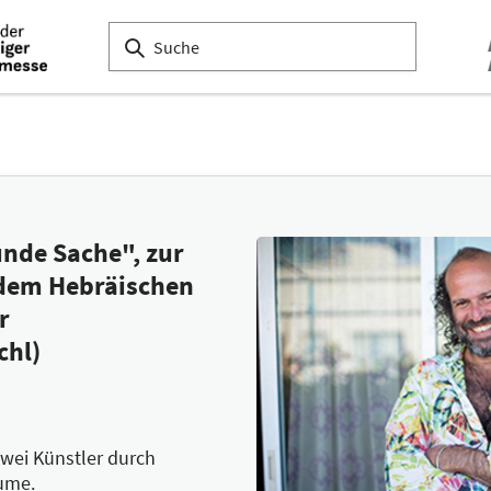
unde Sache", zur
 dem Hebräischen
r
chl)
zwei Künstler durch
äume.