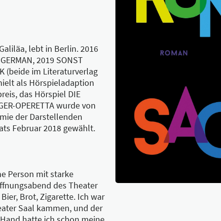
aliläa, lebt in Berlin. 2016
N GERMAN, 2019 SONST
(beide im Literaturverlag
elt als Hörspieladaption
eis, das Hörspiel DIE
GER-OPERETTA wurde von
mie der Darstellenden
ts Februar 2018 gewählt.
ine Person mit starke
öffnungsabend des Theater
Bier, Brot, Zigarette. Ich war
heater Saal kammen, und der
r Hand hatte ich schon meine