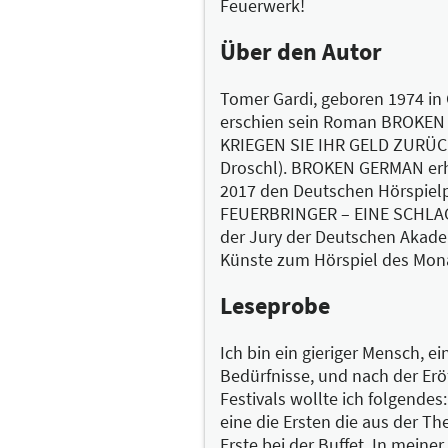
Feuerwerk!
Über den Autor
Tomer Gardi, geboren 1974 in G
erschien sein Roman BROKE
KRIEGEN SIE IHR GELD ZURÜCK 
Droschl). BROKEN GERMAN erhi
2017 den Deutschen Hörspielpr
FEUERBRINGER – EINE SCHLA
der Jury der Deutschen Akade
Künste zum Hörspiel des Mona
Leseprobe
Ich bin ein gieriger Mensch, e
Bedürfnisse, und nach der Er
Festivals wollte ich folgendes: 
eine die Ersten die aus der T
Erste bei der Buffet. In meine