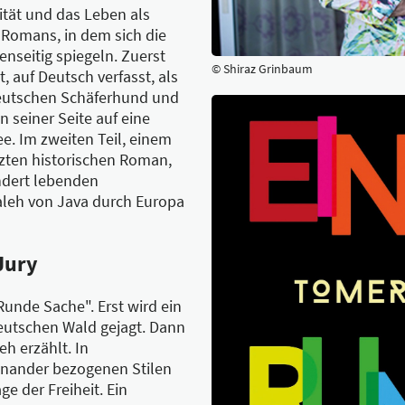
ität und das Leben als
 Romans, in dem sich die
nseitig spiegeln. Zuerst
© Shiraz Grinbaum
, auf Deutsch verfasst, als
 Deutschen Schäferhund und
n seiner Seite auf eine
e. Im zweiten Teil, einem
zten historischen Roman,
ndert lebenden
aleh von Java durch Europa
Jury
Runde Sache". Erst wird ein
deutschen Wald gejagt. Dann
h erzählt. In
einander bezogenen Stilen
e der Freiheit. Ein