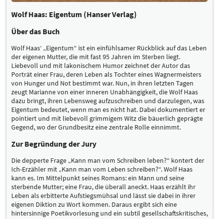
Wolf Haas: Eigentum (Hanser Verlag)
Über das Buch
Wolf Haas‘ „Eigentum“ ist ein einfühlsamer Rückblick auf das Leben
der eigenen Mutter, die mit fast 95 Jahren im Sterben liegt.
Liebevoll und mit lakonischem Humor zeichnet der Autor das
Porträt einer Frau, deren Leben als Tochter eines Wagnermeisters
von Hunger und Not bestimmt war. Nun, in ihren letzten Tagen
zeugt Marianne von einer inneren Unabhängigkeit, die Wolf Haas
dazu bringt, ihren Lebensweg aufzuschreiben und darzulegen, was
Eigentum bedeutet, wenn man es nicht hat. Dabei dokumentiert er
pointiert und mit liebevoll grimmigem Witz die bäuerlich geprägte
Gegend, wo der Grundbesitz eine zentrale Rolle einnimmt.
Zur Begründung der Jury
Die depperte Frage „Kann man vom Schreiben leben?“ kontert der
Ich-Erzähler mit „Kann man vom Leben schreiben?“. Wolf Haas
kann es. Im Mittelpunkt seines Romans: ein Mann und seine
sterbende Mutter; eine Frau, die überall aneckt. Haas erzählt ihr
Leben als erbitterte Aufstiegsmühsal und lässt sie dabei in ihrer
eigenen Diktion zu Wort kommen. Daraus ergibt sich eine
hintersinnige Poetikvorlesung und ein subtil gesellschaftskritisches,