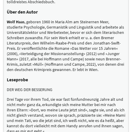
tolldreistes Abschiedsbuch.
Über den Autor
Wolf Haas
, geboren 1960 in Maria Alm am Steinernen Meer,
studierte Psychologie, Germanistik und Linguistik und arbeitete als
Universitätslektor und Werbetexter, bevor er sich dem literarischen
Schreiben zuwandte. Für sein Werk erhielt er u. a. den Bremer
Literaturpreis, den Wilhelm-Raabe-Preis und den Jonathan-Swift-
Preis. Er veröffentlichte die Romane »Das Wetter vor 15 Jahren«
(2006), »Verteidigung der Missionarsstellung« (2012) und »Junger
Mann« (2017, alle bei Hoffmann und Campe) sowie neun Brenner-
Krimis, zuletzt »Müll« (Hoffmann und Campe, 2022), von denen drei
den deutschen Krimipreis gewannen. Er lebt in Wien.
Leseprobe
DER WEG DER BESSERUNG
Drei Tage vor ihrem Tod, sie war fast fünfundneunzig Jahre alt und
nicht mehr ganz da, erkundigte sich meine Mutter bei mir nach
ihren Eltern: »Dort, wo meine Leute jetzt sind«, sagte sie, und als ich
nicht gleich verstand, wovon sie sprach, präzisierte sie: »Meine Mami
und mein Tati, wo die jetzt sind, ich weiß nicht, wie es da heißt, aber
kannst du dort vielleicht mit dem Handy anrufen und ihnen sagen,
dass es mir gut geht.«