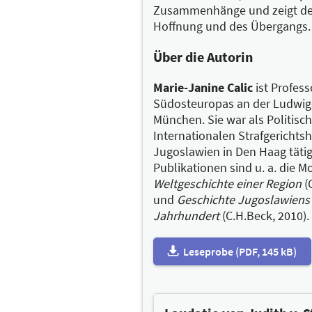
Bord geht, deutet ihr Name 
Zusammenhänge und zeigt den
großen Roman.
Hoffnung und des Übergangs.
Im Namen der Jury gratulier
Über die Autorin
Marie-Janine Calic
ist Profess
Südosteuropas an der Ludwig-
München. Sie war als Politisch
Internationalen Strafgerichts
Jugoslawien in Den Haag tätig
Publikationen sind u. a. die 
Weltgeschichte einer Region
(
und
Geschichte Jugoslawiens 
Jahrhundert
(C.H.Beck, 2010).
Leseprobe (PDF, 145 kB)