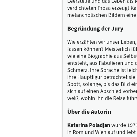
Leerstelle und das Leben als M
verdichteten Prosa erzeugt Kat
melancholischen Bildern eine 
Begründung der Jury
Wie erzählen wir unser Leben
fassen können? Meisterlich füh
wie eine Biographie aus Selb
entsteht, aus Fabulieren und
Schmerz. Ihre Sprache ist leic
ihre Hauptfigur betrachtet si
Spott, solange, bis das Bild e
sich auf einen Abschied vorber
weiß, wohin ihn die Reise führt
Über die Autorin
Katerina Poladjan
wurde 1971
in Rom und Wien auf und lebt