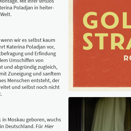
ontage. Mit ihrer virtuos
erina Poladjan in heiter-
Welt.
, wenn wir es selbst kaum
rt Katerina Poladjan vor,
stbefragung und Erfindung
 dem Umschiffen von
ht und abgründig zugleich,
e mit Zuneigung und sanftem
ines Menschen entsteht, der
eitet und selbst noch nicht
.
 in Moskau geboren, wuchs
 in Deutschland. Für
Hier