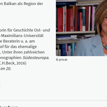
an: Vera, „wahr“. Die Utopie ihrer wunderbaren Rückkehr kr
 Balkan als Region der
e ich Ihnen, Frau Poladajan, zu diesem Preis.
orin für Geschichte Ost- und
Maximilians-Universität
e Beraterin u. a. am
hof für das ehemalige
. Unter ihren zahlreichen
Monographien
Südosteuropa.
© privat
C.H.Beck, 2016)
im 20.