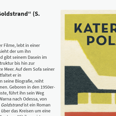
Goldstrand“ (S.
r Filme, lebt in einer
sieht der um ihn
d gibt seinem Dasein im
ruktur bis hin zur
e Meer. Auf dem Sofa seiner
faltet er in
seine Biografie, reiht
enen. Geboren in den 1950er-
ste, führt ihn sein Weg
 Warna nach Odessa, von
.
Goldstrand
ist ein Roman
über das Kreisen um eine