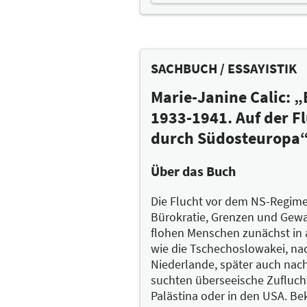
Zehn Jahre lang hat der Regi
Großvater Lew flieht vor de
Schwarze Meer, das Ziel heiß
fallen. Soweit der Film.
SACHBUCH / ESSAYISTIK
Ein Jahrhundert nach jener F
Marie-Janine Calic: 
weiterging: Lew und Felix 
verschollenen Vera zu suchen
1933-1941. Auf der Fl
Felix möchte in ihr seine v
durch Südosteuropa“ 
bin ich? Was bin ich geword
Über das Buch
Katerina Poladjan muss gar 
zu, dass wir uns selbst unse
Die Flucht vor dem NS-Regime
es, der diese Geschichte erz
Bürokratie, Grenzen und Gewa
Filmregisseur, der die best
flohen Menschen zunächst in
verändert.
wie die Tschechoslowakei, nac
Niederlande, später auch nac
Davon erzählt Poladjan: von
suchten überseeische Zuflucht
bröckelnden Villa aus den 
Palästina oder in den USA. Be
und sich immer tiefer in sein