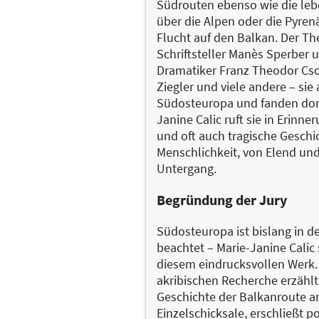
Südrouten ebenso wie die leb
Poladjans federleichtes Er
über die Alpen oder die Pyren
Disposition nicht nur auf -
Flucht auf den Balkan. Der The
ohne ihn dabei vorzuführen.
Schriftsteller Manès Sperber u
Verhältnis zur Vergangenheit
Dramatiker Franz Theodor Cso
nicht, was das soll“. Und we
Ziegler und viele andere – sie 
fremd.
Südosteuropa und fanden dort
Janine Calic ruft sie in Erinn
In solchen Passagen könnte
und oft auch tragische Gesch
zwanzigsten Jahrhunderts z
Menschlichkeit, von Elend und
Menschen heranzuziehen, m
Untergang.
staunt man darüber, mit wel
Strömungen der Zeit.
Begründung der Jury
Also: „Wer bin ich? Was bin
Südosteuropa ist bislang in d
schmerzhaften aus. Allein i
beachtet – Marie-Janine Calic 
wird künftig womöglich ein
diesem eindrucksvollen Werk.
Welt einfordert – bei sich s
akribischen Recherche erzählt
Geschichte der Balkanroute a
Was jedenfalls mit der jung
Einzelschicksale, erschließt po