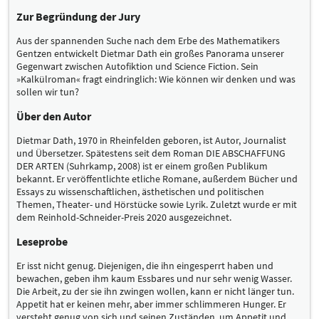
Zur Begründung der Jury
Aus der spannenden Suche nach dem Erbe des Mathematikers
Gentzen entwickelt Dietmar Dath ein großes Panorama unserer
Gegenwart zwischen Autofiktion und Science Fiction. Sein
»Kalkülroman« fragt eindringlich: Wie können wir denken und was
sollen wir tun?
Über den Autor
Dietmar Dath, 1970 in Rheinfelden geboren, ist Autor, Journalist
und Übersetzer. Spätestens seit dem Roman DIE ABSCHAFFUNG
DER ARTEN (Suhrkamp, 2008) ist er einem großen Publikum
bekannt. Er veröffentlichte etliche Romane, außerdem Bücher und
Essays zu wissenschaftlichen, ästhetischen und politischen
Themen, Theater- und Hörstücke sowie Lyrik. Zuletzt wurde er mit
dem Reinhold-Schneider-Preis 2020 ausgezeichnet.
Leseprobe
Er isst nicht genug. Diejenigen, die ihn eingesperrt haben und
bewachen, geben ihm kaum Essbares und nur sehr wenig Wasser.
Die Arbeit, zu der sie ihn zwingen wollen, kann er nicht länger tun.
Appetit hat er keinen mehr, aber immer schlimmeren Hunger. Er
versteht genug von sich und seinen Zuständen, um Appetit und